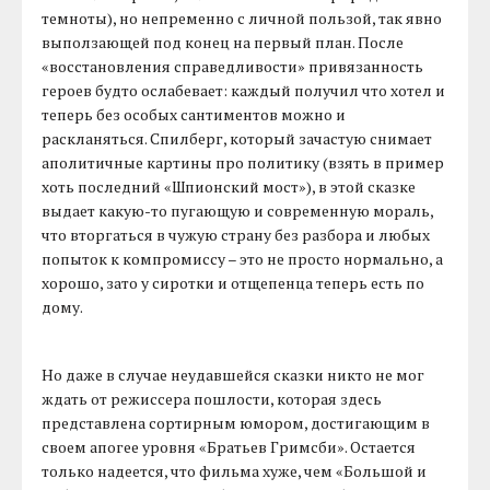
темноты), но непременно с личной пользой, так явно
выползающей под конец на первый план. После
«восстановления справедливости» привязанность
героев будто ослабевает: каждый получил что хотел и
теперь без особых сантиментов можно и
раскланяться. Спилберг, который зачастую снимает
аполитичные картины про политику (взять в пример
хоть последний «Шпионский мост»), в этой сказке
выдает какую-то пугающую и современную мораль,
что вторгаться в чужую страну без разбора и любых
попыток к компромиссу – это не просто нормально, а
хорошо, зато у сиротки и отщепенца теперь есть по
дому.
Но даже в случае неудавшейся сказки никто не мог
ждать от режиссера пошлости, которая здесь
представлена сортирным юмором, достигающим в
своем апогее уровня «Братьев Гримсби». Остается
только надеется, что фильма хуже, чем «Большой и