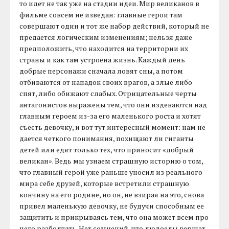
то идет не так уже на стадии идеи. Мир великанов в
фильме совсем не изведан: главные герои там
совершают один и тот же набор действий, который не
предается логическим изменениям; нельзя даже
предположить, что находится на территории их
страны и как там устроена жизнь. Каждый день
добрые персонажи сначала ловят сны, а потом
отбиваются от нападок своих врагов, а злые либо
спят, либо обижают слабых. Отрицательные черты
антагонистов выражены тем, что они издеваются над
главным героем из-за его маленького роста и хотят
съесть девочку, и вот тут интересный момент: нам не
дается четкого понимания, похищают ли гиганты
детей или едят только тех, что приносит «добрый
великан». Ведь мы узнаем страшную историю о том,
что главный герой уже раньше уносил из реального
мира себе друзей, которые встретили страшную
кончину на его родине, но он, не взирая на это, снова
привел маленькую девочку, не будучи способным ее
защитить и прикрываясь тем, что она может всем про
него разболтать. Нет сомнений, что людоеды вершат