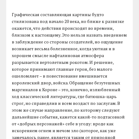
Графическая составляющая картины будто
стилизована под начало 20 века, но ближе к развязке
окажется, что действия происходят во времени,
близком к настоящему. Это нельзя назвать введением
в заблуждение со стороны создателей, но ощущение
возникает весьма болезненное, когда уютная и в
хорошем смысле нафталиновая атмосфера
разрывается вертолетным рокотом. И решение,
которое принимают главные герои, без малого
ошеломляет – в повествование вмешивается
королевский двор, войска. Обращение безутешных
маргиналов к Короне – это, конечно, излюбленный
ход классической литературы, где батюшка-царь
строг, но справедлив и всем воздаст по заслугам. В
этом же случае направление, по которому следуют
дальнейшие события, кажется какой-то подтасовкой
от «добрых персонажей» себе в угоду: вроде как
искореняем огнем и мечом зло (которое, как уже
замечалось ранее, является таким от природной