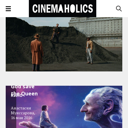
«Большой
и добрый
великан»:
God save
the Queen
КИНО
Анастасия
Муяссарова
,
16 мая 2016