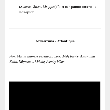
(
голосом Билла Мюррея
) Вам все равно никто не
поверит!
Атлантика / Atlantique
Реж. Мати Диоп, в главных ролях: Абду Балде, Амината
Кэйн, Ибрахима Мбайе, Амаду Мбов