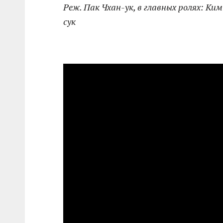
Реж. Пак Чхан-ук, в главных ролях: Ки
сук