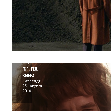
Сомнительная
Афиша 25.08 –
31.08
КИНО
Катя
Карслиди
,
25 августа
2016