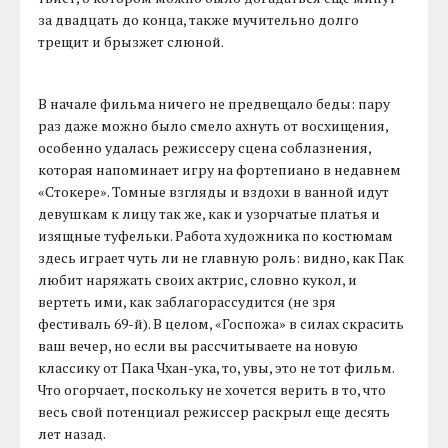
за двадцать до конца, также мучительно долго
трещит и брызжет слюной.
В начале фильма ничего не предвещало беды: пару
раз даже можно было смело ахнуть от восхищения,
особенно удалась режиссеру сцена соблазнения,
которая напоминает игру на фортепиано в недавнем
«Стокере». Томные взгляды и вздохи в ванной идут
девушкам к лицу так же, как и узорчатые платья и
изящные туфельки. Работа художника по костюмам
здесь играет чуть ли не главную роль: видно, как Пак
любит наряжать своих актрис, словно кукол, и
вертеть ими, как заблагорассудится (не зря
фестиваль 69-й). В целом, «Госпожа» в силах скрасить
ваш вечер, но если вы рассчитываете на новую
классику от Пака Чхан-ука, то, увы, это не тот фильм.
Что огорчает, поскольку не хочется верить в то, что
весь свой потенциал режиссер раскрыл еще десять
лет назад.