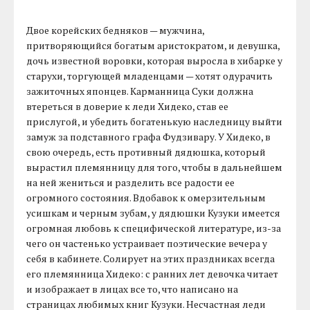
Двое корейских бедняков — мужчина,
притворяющийся богатым аристократом, и девушка,
дочь известной воровки, которая выросла в хибарке у
старухи, торгующей младенцами — хотят одурачить
зажиточных японцев. Карманница Суки должна
втереться в доверие к леди Хидеко, став ее
прислугой, и убедить богатенькую наследницу выйти
замуж за подставного графа Фудзивару. У Хидеко, в
свою очередь, есть противный дядюшка, который
вырастил племянницу для того, чтобы в дальнейшем
на ней жениться и разделить все радости ее
огромного состояния. Вдобавок к омерзительным
усишкам и черным зубам, у дядюшки Кузуки имеется
огромная любовь к специфической литературе, из-за
чего он частенько устраивает поэтические вечера у
себя в кабинете. Солирует на этих праздниках всегда
его племянница Хидеко: с ранних лет девочка читает
и изображает в лицах все то, что написано на
страницах любимых книг Кузуки. Несчастная леди