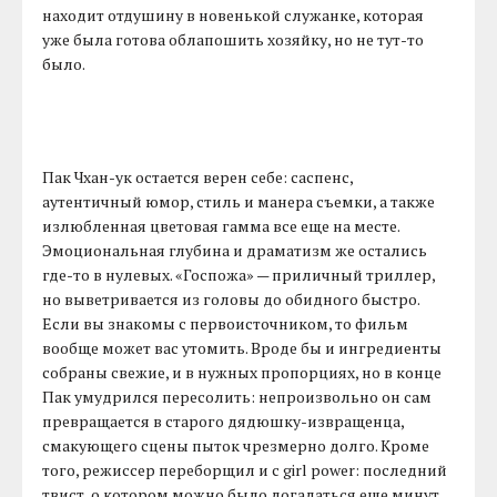
находит отдушину в новенькой служанке, которая
уже была готова облапошить хозяйку, но не тут-то
было.
Пак Чхан-ук остается верен себе: саспенс,
аутентичный юмор, стиль и манера съемки, а также
излюбленная цветовая гамма все еще на месте.
Эмоциональная глубина и драматизм же остались
где-то в нулевых. «Госпожа» — приличный триллер,
но выветривается из головы до обидного быстро.
Если вы знакомы с первоисточником, то фильм
вообще может вас утомить. Вроде бы и ингредиенты
собраны свежие, и в нужных пропорциях, но в конце
Пак умудрился пересолить: непроизвольно он сам
превращается в старого дядюшку-извращенца,
смакующего сцены пыток чрезмерно долго. Кроме
того, режиссер переборщил и с girl power: последний
твист, о котором можно было догадаться еще минут