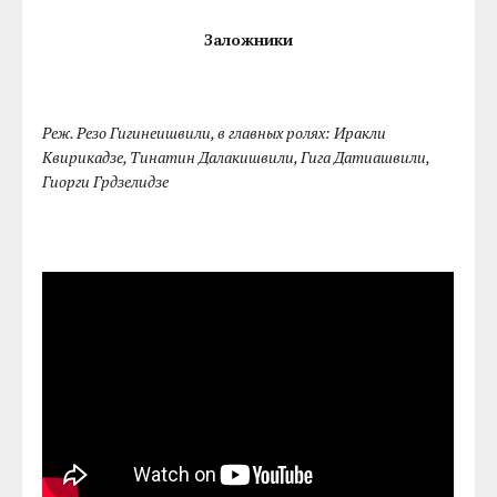
Заложники
Реж. Резо Гигинеишвили, в главных ролях: Иракли
Квирикадзе, Тинатин Далакишвили, Гига Датиашвили,
Гиорги Грдзелидзе