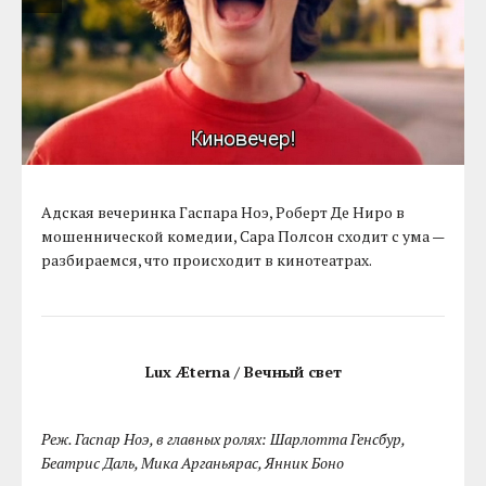
Адская вечеринка Гаспара Ноэ, Роберт Де Ниро в
мошеннической комедии, Сара Полсон сходит с ума —
разбираемся, что происходит в кинотеатрах.
Lux Æterna / Вечный свет
Реж. Гаспар Ноэ, в главных ролях: Шарлотта Генсбур,
Беатрис Даль, Мика Арганьярас, Янник Боно