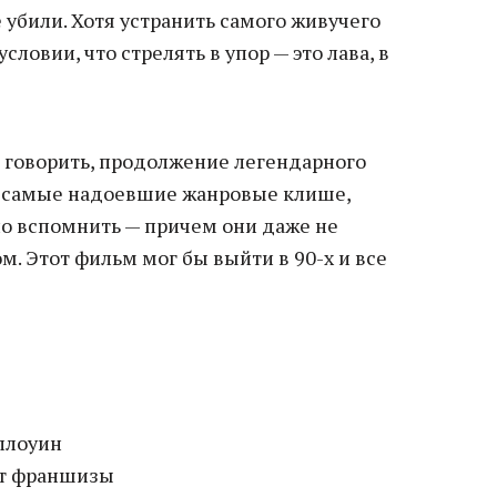
е убили. Хотя устранить самого живучего
словии, что стрелять в упор — это лава, в
о говорить, продолжение легендарного
се самые надоевшие жанровые клише,
о вспомнить — причем они даже не
. Этот фильм мог бы выйти в 90-х и все
ллоуин
ат франшизы