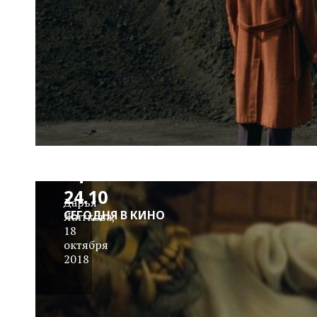
Сомнительная
афиша 18.10–
24.10
Дарья
СЕГОДНЯ В КИНО
Житкова
,
18
октября
2018