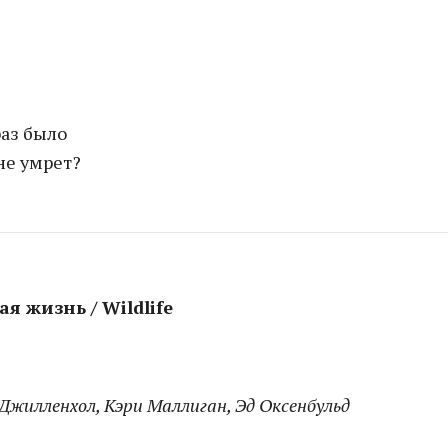
раз было
не умрет?
я жизнь / Wildlife
 Джилленхол, Кэри Маллиган, Эд Оксенбульд