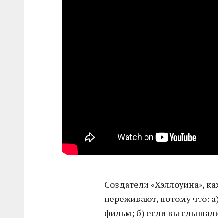
Создатели «Хэллоуина», ка
переживают, потому что: а
фильм; б) если вы слышали 