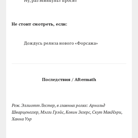
Ну, раз Минкульт просит
Не стоит смотреть, если:
Дождусь релиза нового «Форсажа»
Последствия / Aftermath
Реж. Эллиотт Лестер, в главных ролях: Арнольд
Шварценеггер, Мэгги Грэйс, Кевин Зегерс, Скут МакНэри,
Ханна Уэр