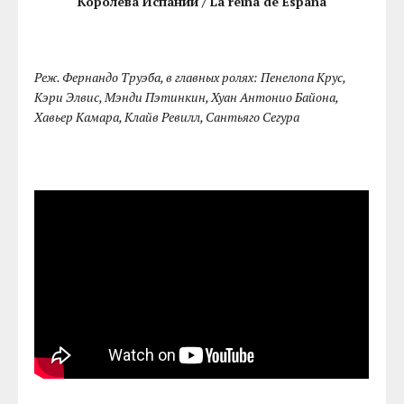
Королева Испании / La reina de España
Реж. Фернандо Труэба, в главных ролях: Пенелопа Крус,
Кэри Элвис, Мэнди Пэтинкин, Хуан Антонио Байона,
Хавьер Камара, Клайв Ревилл, Сантьяго Сегура