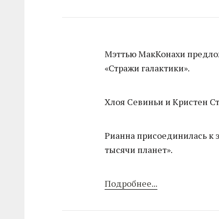
Мэттью МакКонахи предлож
«Стражи галактики».
Хлоя Севиньи и Кристен С
Рианна присоединилась к э
тысячи планет».
Подробнее...