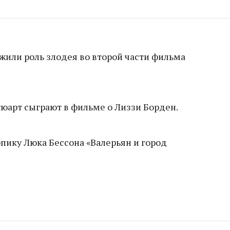
или роль злодея во второй части фильма
тюарт сыграют в фильме о Лиззи Борден.
пику Люка Бессона «Валерьян и город