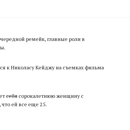
очередной ремейк, главные роли в
ы.
я к Николасу Кейджу на съемках фильма
ает
себя
сорокалетнюю женщину с
 что ей все еще 25.