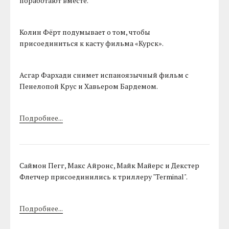
поработают вместе.
Колин Фёрт подумывает о том, чтобы
присоединиться к касту фильма «Курск».
Асгар Фархади снимет испаноязычный фильм с
Пенелопой Крус и Хавьером Бардемом.
Подробнее...
Саймон Пегг, Макс Айронс, Майк Майерс и Декстер
Флетчер присоединились к триллеру "Terminal".
Подробнее...