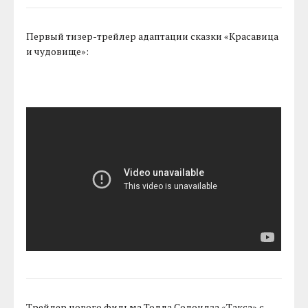
Первый тизер-трейлер адаптации сказки «Красавица
и чудовище»:
Трейлер нового фильма Тодда Солондза «Такса» с