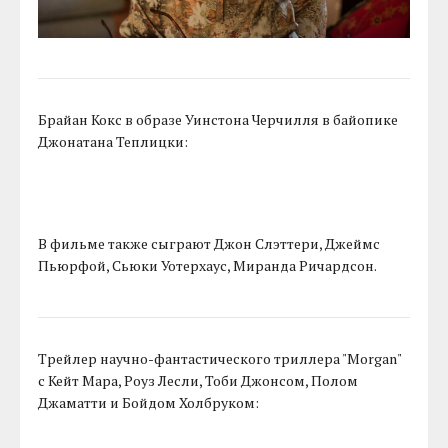
Брайан Кокс в образе Уинстона Черчилля в байопике
Джонатана Теплицки:
В фильме также сыграют Джон Слэттери, Джеймс
Пьюрфой, Сьюки Уотерхаус, Миранда Ричардсон.
Трейлер научно-фантастического триллера "Morgan"
с Кейт Мара, Роуз Лесли, Тоби Джонсом, Полом
Джаматти и Бойдом Холбруком: