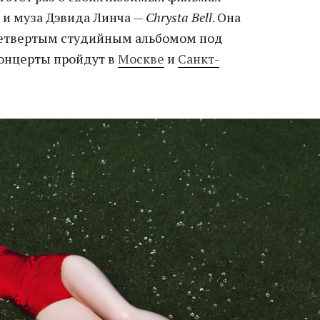
а и муза Дэвида Линча —
Chrysta Bell
. Она
 четвертым студийным альбомом под
Концерты пройдут в
Москве
и
Санкт-