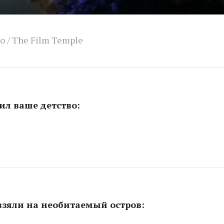
о / The Film Temple
ил ваше детство:
взяли на необитаемый остров: