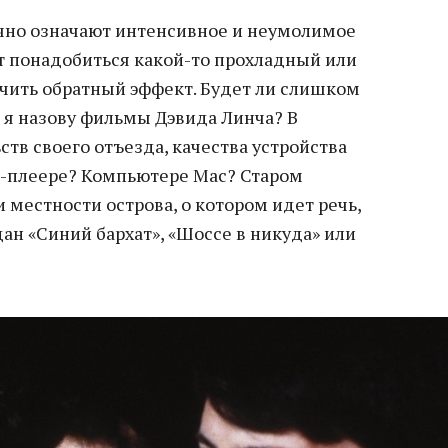
чно означают интенсивное и неумолимое
т понадобиться какой-то прохладный или
чить обратный эффект. Будет ли слишком
и я назову фильмы Дэвида Линча? В
ств своего отъезда, качества устройства
VD-плеере? Компьютере Mac? Старом
и местности острова, о котором идет речь,
дан «Синий бархат», «Шоссе в никуда» или