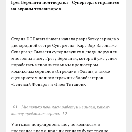
Грег Берланти подтвердил - Супергерл отправится
на экраны телевизоров.
Студия DC Entertainment начала разработку сериала о
двоюродной сестре Супермена - Каре Зор-Эл, она же
Супергерл. Вывести супердевушку в люди поручили
многоопытному Грегу Берланти, который уже успел
поработать исполнительным продюсером
комиксных сериалов «Стрела» и «Флэш», а также
сценаристом полнометражных блокбастеров
«Зеленый Фонарь» и «Гнев Титанов».
Мы только начинаем работу и не знаем, какому
каналу предложим сериал.
Учитывая популярность шоу по комиксам в
последнее время, вряд ли сериалу будет трудно