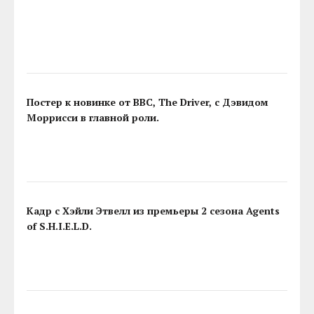
Постер к новинке от BBC, The Driver, с Дэвидом
Моррисси в главной роли.
Кадр с Хэйли Этвелл из премьеры 2 сезона Agents
of S.H.I.E.L.D.