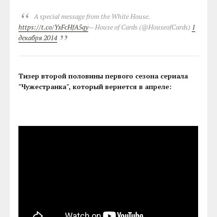
A special message from the White House.
https://t.co/YxFcHfA5qy
— House of Cards (@HouseofCards)
1
декабря 2014
Тизер второй половины первого сезона сериала
"Чужестранка", который вернется в апреле: