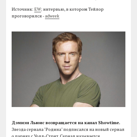
Источник:
EW
; интервью, в котором Тейлор
проговорился -
adweek
Дэмиэн Льюис возвращается на канал Showtime.
Звезда сериала "Родина" подписался на новый сериал
о парнях с Уолл-Стрит. Сериал называется