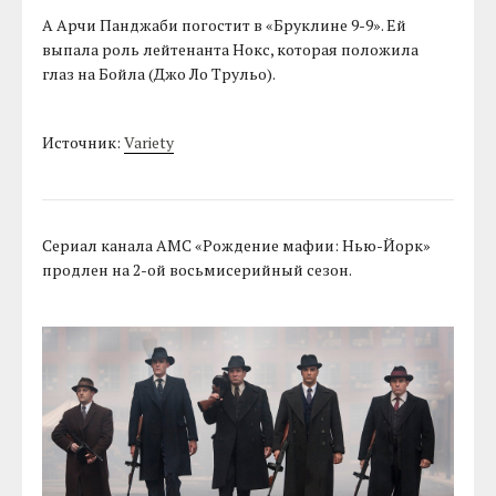
А Арчи Панджаби погостит в «Бруклине 9-9». Ей
выпала роль лейтенанта Нокс, которая положила
глаз на Бойла (Джо Ло Трульо).
Источник:
Variety
Сериал канала AMC «Рождение мафии: Нью-Йорк»
продлен на 2-ой восьмисерийный сезон.