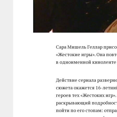
Сара Мишель Геллар присо
«Жестокие игры». Она пов
в одноименной киноленте 
Действие сериала разверн
сюжета окажется 16-летни
героев тех «Жестоких игр»
раскрывающий подробности
пойти по его стопам: отпр