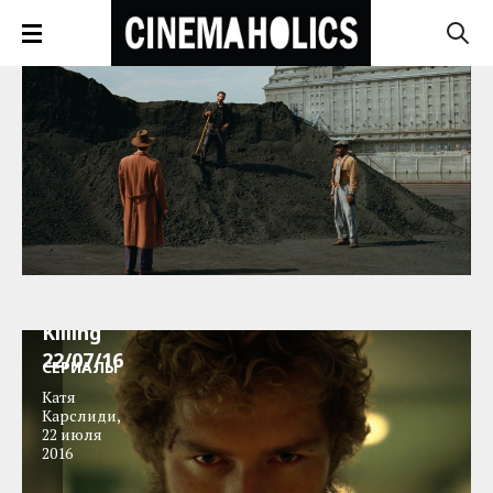
Serial
Killing
22/07/16
СЕРИАЛЫ
Катя
Карслиди
,
22 июля
2016