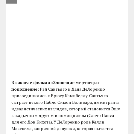
В сиквеле фильма «Зловещие мертвецы»
пополнение:
Рэй Сантьяго и Дана ДеЛоренцо
присоединились к Брюсу Кэмпбеллу. Сантьяго
сыграет некого Пабло Симон Боливара, иммигранта
идеалистических взглядов, который становится Эшу
закадычным другом и помощником (Санчо Панса
для его Дон Кихота). У ДеЛоренцо роль Келли
Максвелл, капризной девушки, которая пытается