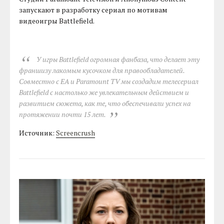
запускают в разработку сериал по мотивам
видеоигры Battlefield.
У игры Battlefield огромная фанбаза, что делает эту
франшизу лакомым кусочком для правообладателей.
Совместно с EA и Paramount TV мы создадим телесериал
Battlefield с настолько же увлекательным действием и
развитием сюжета, как те, что обеспечивали успех на
протяжении почти 15 лет.
Источник:
Screencrush