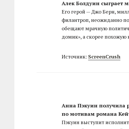
Алек Болдуин сыграет м
Его герой — Джо Берн, мил
филантроп, неожиданно по
обещают мрачную политиче
домик», а скорее похожую 
Источник:
ScreenCrush
Анна Пэкуин получила 
по мотивам романа Ке
Пэкуин выступит исполни