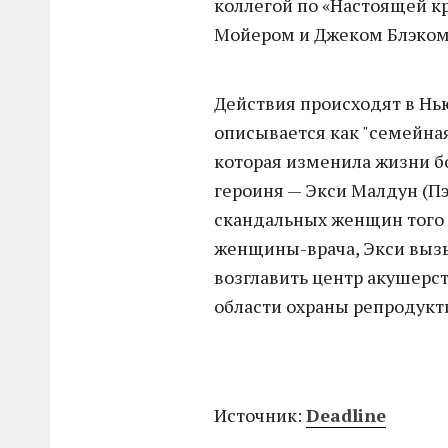
коллегой по «Настоящей к
Мойером и Джеком Блэком.
Действия происходят в Нь
описывается как "семейна
которая изменила жизни б
героиня — Экси Малдун (Пэ
скандальных женщин того
женщины-врача, Экси вызы
возглавить центр акушерств
области охраны репродукт
Источник:
Deadline