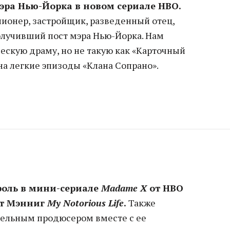
эра Нью-Йорка в новом сериале HBO.
лионер, застройщик, разведенный отец,
лучивший пост мэра Нью-Йорка. Нам
скую драму, но не такую как «Карточный
на легкие эпизоды «Клана Сопрано».
роль в мини-сериале
Madame X
от HBO
йт Мэнниг
My Notorious Life
.
Также
тельным продюсером вместе с ее