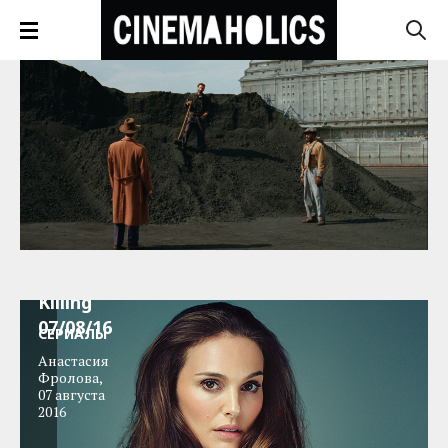
Serial
Killing
07/08/16
СЕРИАЛЫ
Анастасия
Фролова
,
07 августа
2016