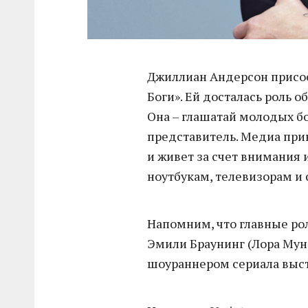
Джиллиан Андерсон присое
Боги». Ей досталась роль
Она – глашатай молодых бо
представитель. Медиа пр
и живет за счет внимания 
ноутбукам, телевизорам и
Напомним, что главные рол
Эмили Браунинг (Лора Мун
шоураннером сериала выст