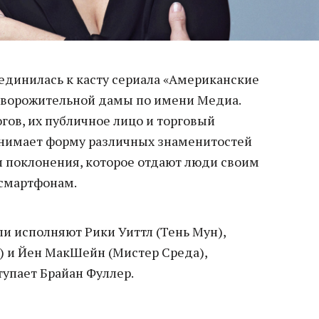
динилась к касту сериала «Американские
 обворожительной дамы по имени Медиа.
гов, их публичное лицо и торговый
инимает форму различных знаменитостей
и поклонения, которое отдают люди своим
 смартфонам.
и исполняют Рики Уиттл (Тень Мун),
) и Йен МакШейн (Мистер Среда),
упает Брайан Фуллер.