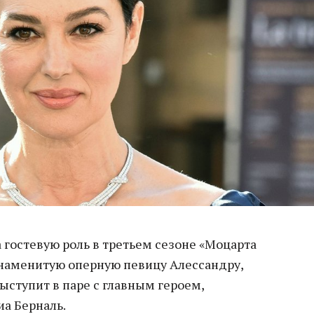
 гостевую роль в третьем сезоне «Моцарта
 знаменитую оперную певицу Алессандру,
выступит в паре с главным героем,
иа Берналь.