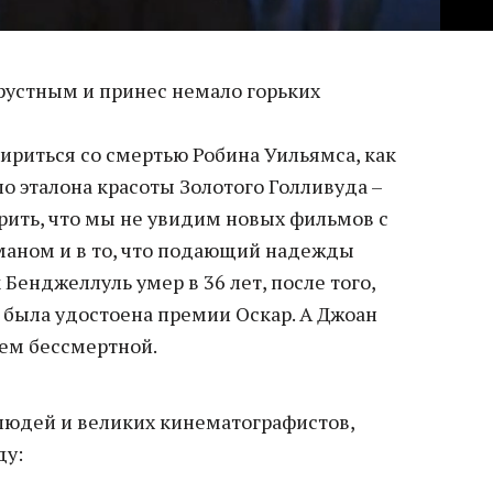
грустным и принес немало горьких
ириться со смертью Робина Уильямса, как
о эталона красоты Золотого Голливуда –
рить, что мы не увидим новых фильмов с
ном и в то, что подающий надежды
енджеллуль умер в 36 лет, после того,
та была удостоена премии Оскар. А Джоан
сем бессмертной.
людей и великих кинематографистов,
ду: