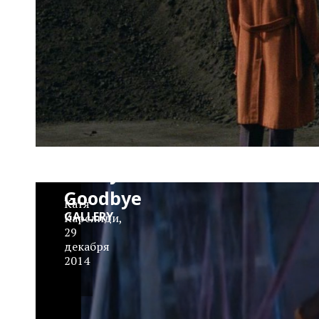
It's Hard
To Say
Goodbye
Катя
GALLERY
Карслиди
,
29
декабря
2014