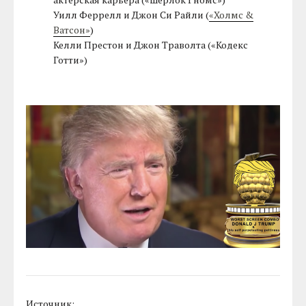
Уилл Феррелл и Джон Си Райли (
«Холмс &
Ватсон»
)
Келли Престон и Джон Траволта («Кодекс
Готти»)
Источник: