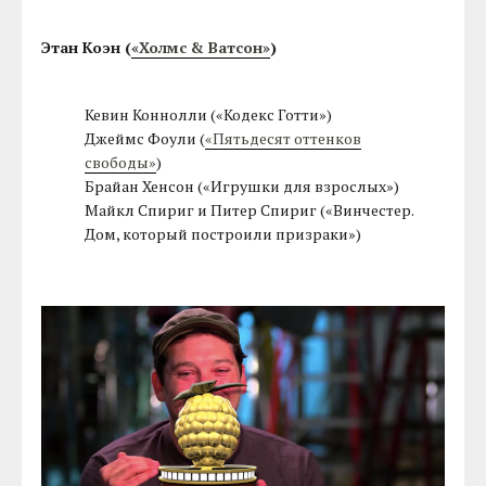
Этан Коэн (
«Холмс & Ватсон»
)
Кевин Коннолли («Кодекс Готти»)
Джеймс Фоули (
«Пятьдесят оттенков
свободы»
)
Брайан Хенсон («Игрушки для взрослых»)
Майкл Спириг и Питер Спириг («Винчестер.
Дом, который построили призраки»)