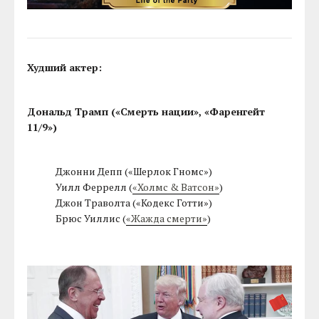
Худший актер:
Дональд Трамп («Смерть нации», «Фаренгейт
11/9»)
Джонни Депп («Шерлок Гномс»)
Уилл Феррелл (
«Холмс & Ватсон»
)
Джон Траволта («Кодекс Готти»)
Брюс Уиллис (
«Жажда смерти»
)