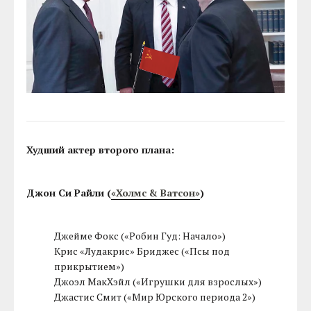
Худший актер второго плана:
Джон Си Райли (
«Холмс & Ватсон»
)
Джейме Фокс («Робин Гуд: Начало»)
Крис «Лудакрис» Бриджес («Псы под
прикрытием»)
Джоэл МакХэйл («Игрушки для взрослых»)
Джастис Смит («Мир Юрского периода 2»)