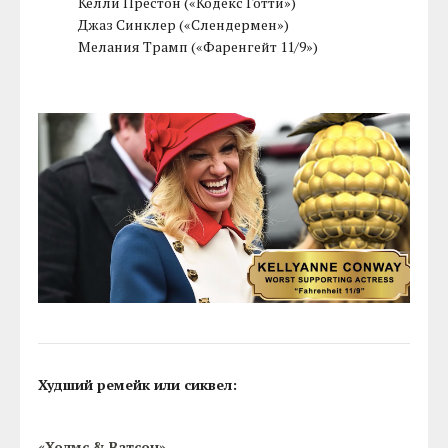
Келли Престон («Кодекс Готти»)
Джаз Синклер («Слендермен»)
Мелания Трамп («Фаренгейт 11/9»)
Худший ремейк или сиквел:
«Холмс & Ватсон»