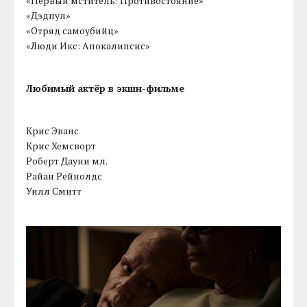
«Первый мститель: Противостояние»
«Дэдпул»
«Отряд самоубийц»
«Люди Икс: Апокалипсис»
Любимый актёр в экшн-фильме
Крис Эванс
Крис Хемсворт
Роберт Дауни мл.
Райан Рейнолдс
Уилл Смитт