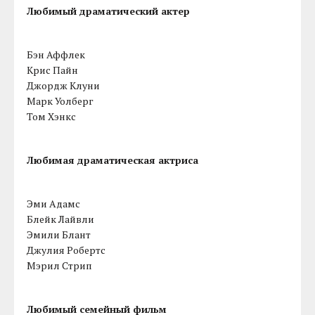
Любимый драматический актер
Бэн Аффлек
Крис Пайн
Джордж Клуни
Марк Уолберг
Том Хэнкс
Любимая драматическая актриса
Эми Адамс
Блейк Лайвли
Эмили Блант
Джулия Робертс
Мэрил Стрип
Любимый семейный фильм