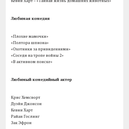
Кевин Харт – «Тайная жизнь домашних животных»
Любимая комедия
«Плохие мамочки»
«Полтора шпиона»
«Охотники за привидениями»
«Соседи на тропе войны 2»
«В активном поиске»
Любимый комедийный актер
Крис Хемсворт
Дуэйн Джонсон
Кевин Харт
Райан Гослинг
Зак Эфрон