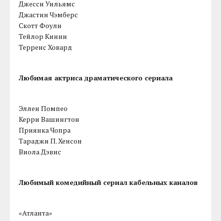
Джесси Уильямс
Джастин Чэмберс
Скотт Фоули
Тейлор Кинни
Терренс Ховард
Любимая актриса драматического сериала
Эллен Помпео
Керри Вашингтон
Приянка Чопра
Тараджи П. Хенсон
Виола Дэвис
Любимый комедийный сериал кабельных каналов
«Атланта»