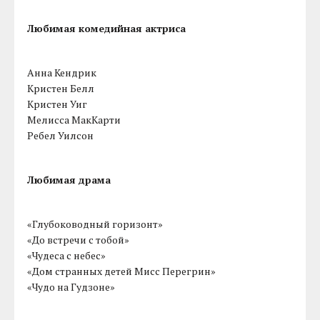
Любимая комедийная актриса
Анна Кендрик
Кристен Белл
Кристен Уиг
Мелисса МакКарти
Ребел Уилсон
Любимая драма
«Глубоководный горизонт»
«До встречи с тобой»
«Чудеса с небес»
«Дом странных детей Мисс Перегрин»
«Чудо на Гудзоне»