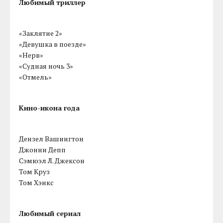
Любимый триллер
«Заклятие 2»
«Девушка в поезде»
«Нерв»
«Судная ночь 3»
«Отмель»
Кино-икона года
Дензел Вашингтон
Джонни Депп
Сэмюэл Л. Джексон
Том Круз
Том Хэнкс
Любимый сериал