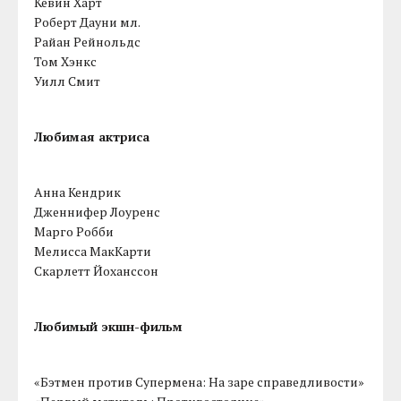
Кевин Харт
Роберт Дауни мл.
Райан Рейнольдс
Том Хэнкс
Уилл Смит
Любимая актриса
Анна Кендрик
Дженнифер Лоуренс
Марго Робби
Мелисса МакКарти
Скарлетт Йоханссон
Любимый экшн-фильм
«Бэтмен против Супермена: На заре справедливости»