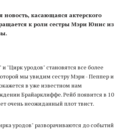
я новость, касающаяся актерского
вращается к роли сестры Мэри Юнис из
зы.
 и "Цирк уродов" становятся все более
оторой мы увидим сестру Мэри - Пеппер и
, окажется в уже известном нам
дении Брайарклиффе. Рейб появится в 10
ает очень неожиданный плот твист.
ирка уродов" разворачиваются до событий