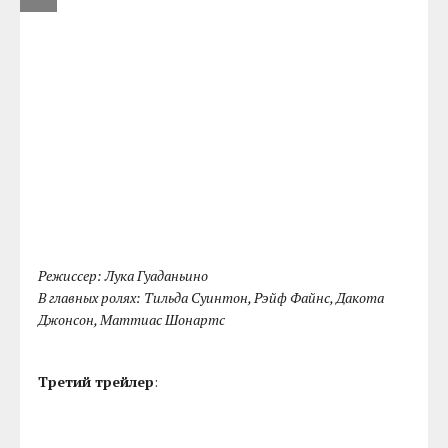
Режиссер: Лука Гуаданьино
В главных ролях: Тильда Суинтон, Рэйф Файнс, Дакота
Джонсон, Маттиас Шонартс
Третий трейлер
: