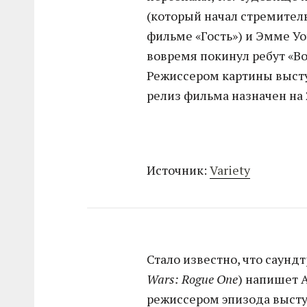
(который начал стремитель
фильме «Гость») и Эмме Уо
вовремя покинул ребут «Во
Режиссером картины высту
релиз фильма назначен на 
Источник:
Variety
Стало известно, что саунд
Wars: Rogue One
) напишет 
режиссером эпизода высту