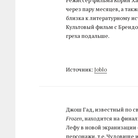
Режиссер фильма Корин Ха
через пару месяцев, а такж
близка к литературному ис
Культовый фильм с Брендон
греха подальше.
Источник:
Joblo
Джош Гад, известный по св
Frozen
, находится на фина
Лефу в новой экранизации
персонажи, т.е. Чудовище 