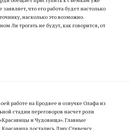
рди обещает приступить к съемкам уже
е заявляет, что его работа будет настолько
точнику, насколько это возможно.
ом Ли трогать не будут, как говорится, от
оей работе на Бродвее и озвучке Олафа из
льной стадии переговоров насчет роли
 «Красавицы и Чудовища». Главные
и Красавица достались Дэну Стивенсу