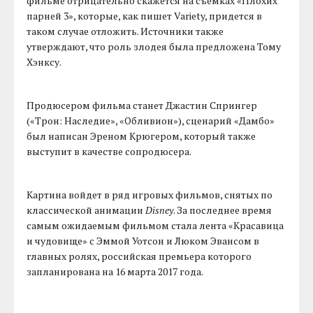
фильме отрицательно скажется на съемках «Плохих
парней 3», которые, как пишет Variety, придется в
таком случае отложить. Источники также
утверждают, что роль злодея была предложена Тому
Хэнксу.
Продюсером фильма станет Джастин Спрингер
(«Трон: Наследие», «Обливион»), сценарий «Дамбо»
был написан Эреном Крюгером, который также
выступит в качестве сопродюсера.
Картина войдет в ряд игровых фильмов, снятых по
классической анимации
Disney
. За последнее время
самым ожидаемым фильмом стала лента «Красавица
и чудовище» с Эммой Уотсон и Люком Эвансом в
главных ролях, российская премьера которого
запланирована на 16 марта 2017 года.