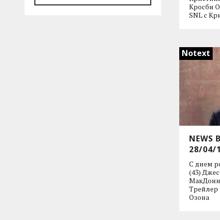
Кросби 
SNL с Кр
Notext
NEWS 
28/04/
С днем р
(43) Дже
МакДонне
Трейлер
Озона