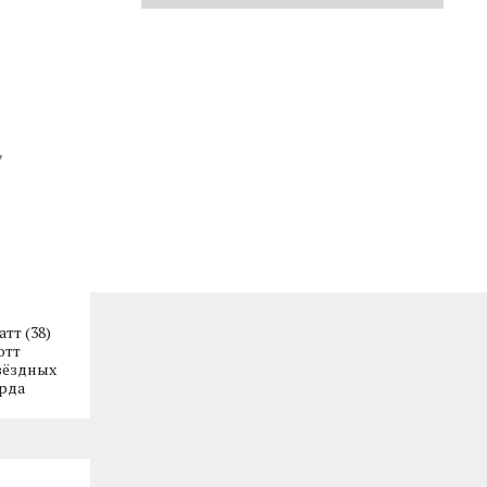
тт (38)
отт
вёздных
орда