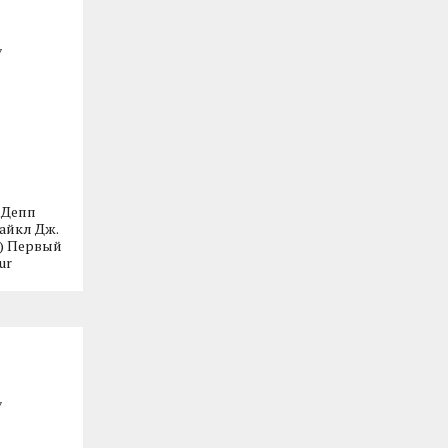
 Депп
Майкл Дж.
6) Первый
ur