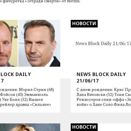
и фичуретка «Тетради смерти» от Netflix.
НОВОСТИ
BLOCK DAILY
NEWS BLOCK DAILY
17
21/06/17
ождения: Мэрил Стрип (68)
С днем рождения: Крис Пра
 Фэйсон (43) Эмманюэль
Лана Вачовски (52) Тони Ск
1) Уве Болл (52) Вышел
Режиссеров спин-оффа «З
трейлер драмы «Сильнее»
войн» о Хане Соло Фила Л
НОВОСТИ