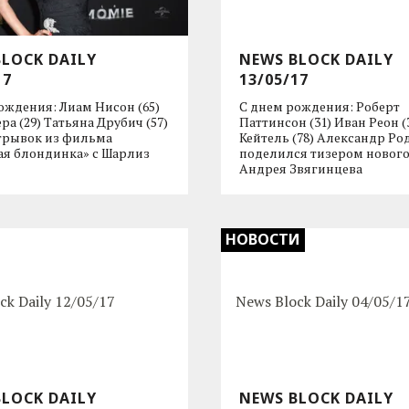
BLOCK DAILY
NEWS BLOCK DAILY
17
13/05/17
ождения: Лиам Нисон (65)
С днем рождения: Роберт
ра (29) Татьяна Друбич (57)
Паттинсон (31) Иван Реон (
трывок из фильма
Кейтель (78) Александр Р
я блондинка» c Шарлиз
поделился тизером новог
Андрея Звягинцева
НОВОСТИ
BLOCK DAILY
NEWS BLOCK DAILY