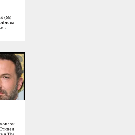
о (66)
мойлова
и с
Джонсон
 Стивен
дии The