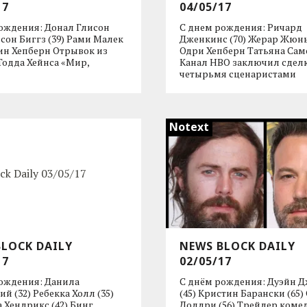
17
04/05/17
ождения: Донал Глисон
С днем рождения: Ричард
йсон Биггз (39) Рами Малек
Дженкинс (70) Жерар Жюнь
рин Хепберн Отрывок из
Одри Хепберн Татьяна Са
одда Хейнса «Мир,
Канал HBO заключил сделк
четырьмя сценаристами
Notext
BLOCK DAILY
NEWS BLOCK DAILY
17
02/05/17
ождения: Данила
С днём рождения: Дуэйн 
й (32) Ребекка Холл (35)
(45) Кристин Барански (65)
 Хендрикс (42) Бинг
Долдри (56) Трейлер коме