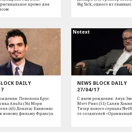
Оригинальное промо для
Big Sick, одного из главных
исом
Notext
BLOCK DAILY
NEWS BLOCK DAILY
17
27/04/17
ождения: Пенелопа Крус
С днем рождения: Анук Эме
ссика Альба (36) Мэри
Мэтт Ривз (51) Салли Хокин
лл (65) Донатас Банионис
Тизер нового сериала Netf
 к новому фильму Франсуа
от создателей «Оранжевы