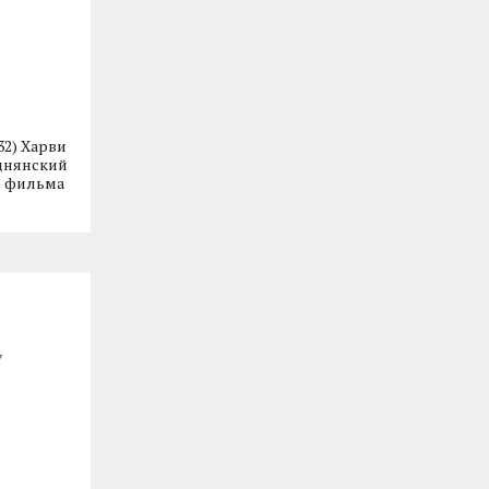
32) Харви
однянский
о фильма