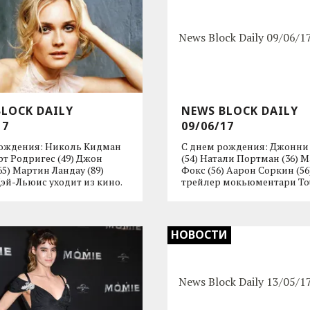
BLOCK DAILY
NEWS BLOCK DAILY
17
09/06/17
рождения: Николь Кидман
С днем рождения: Джонни
ерт Родригес (49) Джон
(54) Натали Портман (36) 
65) Мартин Ландау (89)
Фокс (56) Аарон Соркин (5
эй-Льюис уходит из кино.
трейлер мокьюментари To
НОВОСТИ