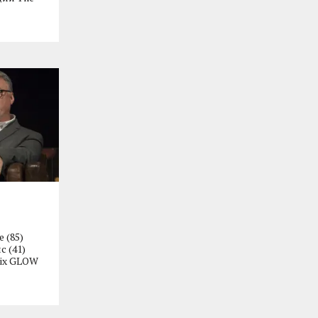
 (85)
с (41)
lix GLOW
й