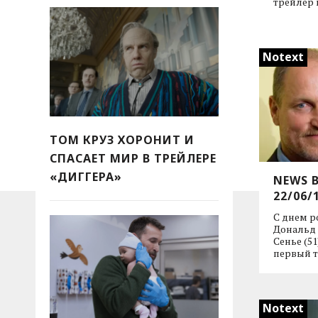
трейлер 
Notext
ТОМ КРУЗ ХОРОНИТ И
СПАСАЕТ МИР В ТРЕЙЛЕРЕ
«ДИГГЕРА»
NEWS 
22/06/
С днем р
Дональд
Сенье (5
первый 
Notext