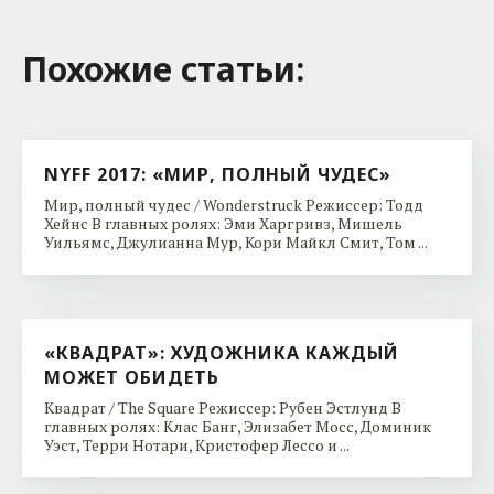
Похожие cтатьи:
NYFF 2017: «МИР, ПОЛНЫЙ ЧУДЕС»
Мир, полный чудес / Wonderstruck Режиссер: Тодд
Хейнс В главных ролях: Эми Харгривз, Мишель
Уильямс, Джулианна Мур, Кори Майкл Смит, Том ...
«КВАДРАТ»: ХУДОЖНИКА КАЖДЫЙ
МОЖЕТ ОБИДЕТЬ
Квадрат / The Square Режиссер: Рубен Эстлунд В
главных ролях: Клас Банг, Элизабет Мосс, Доминик
Уэст, Терри Нотари, Кристофер Лессо и ...