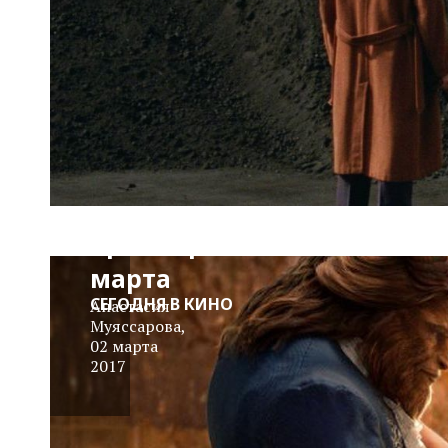
О, весна
без конца
и без
краю:
Главные
премьеры
марта
СЕГОДНЯ В КИНО
Анастасия
Муяссарова
,
02 марта
2017