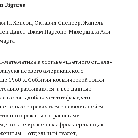
n Figures
и П. Хенсон, Октавия Спенсер, Жанель
стен Данст, Джим Парсонс, Махершала Али
марта
математика в составе «цветного отдела»
запуска первого американского
нце 1960-х. События космической гонки
ельно развиваются, а все данные
а в огонь добавляет тот факт, что
не только справляться с навалившейся
стоянно сражаться с расовыми
м, что в те времена к афроамериканцам
аженным — отдельный туалет,