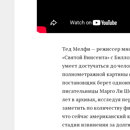
Тед Мелфи — режиссер мно
«Святой Винсента» с Билл
умеет достучаться до чело
полнометражной картины (
постановщик берет однои
писательницы Марго Ли Ше
лет в архивах, исследуя п
заметить по количеству ф
что сейчас американский 
стадии извинения за долги