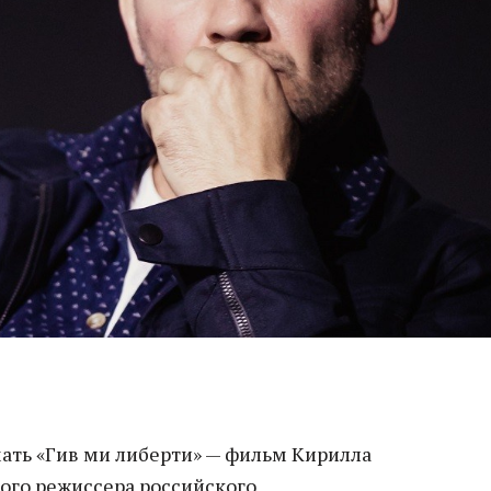
ать «Гив ми либерти» — фильм Кирилла
ого режиссера российского