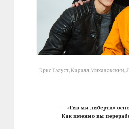
Крис Галуст, Кирилл Михановский, 
— «Гив ми либерти» осн
Как именно вы перерабо