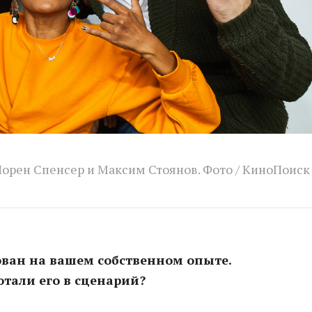
Лорен Спенсер и Максим Стоянов. Фото / КиноПоиск
ован на вашем собственном опыте.
тали его в сценарий?