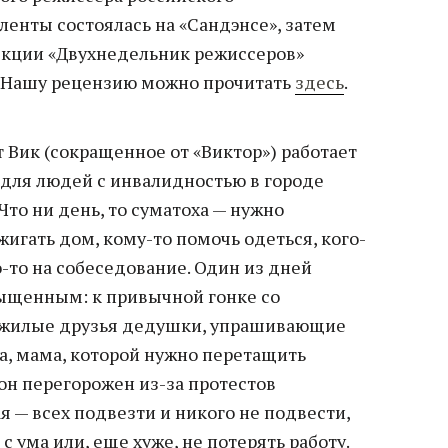
енты состоялась на «Сандэнсе», затем
секции «Двухнедельник режиссеров»
. Нашу рецензию можно прочитать
здесь
.
 Вик (сокращенное от «Виктор») работает
для людей с инвалидностью в городе
Что ни день, то суматоха — нужно
игать дом, кому-то помочь одеться, кого-
о-то на собеседование. Один из дней
ыщенным: к привычной гонке со
ожилые друзья дедушки, упрашивающие
а, мама, которой нужно перетащить
йон перегорожен из-за протестов
я — всех подвезти и никого не подвести,
 с ума или, еще хуже, не потерять работу.