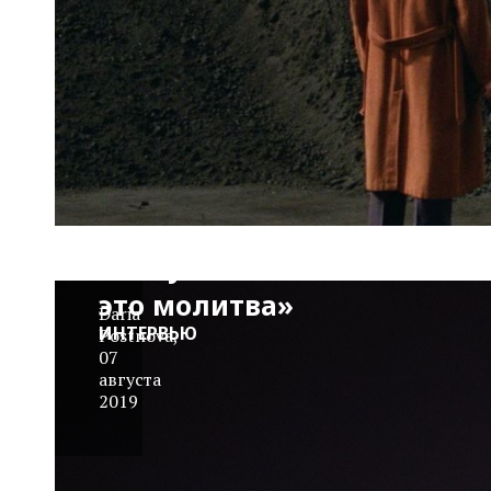
Режиссер
«Гив ми
либерти»
Кирилл
Михановский:
«Искусство —
это молитва»
Daria
ИНТЕРВЬЮ
Postnova
,
07
августа
2019