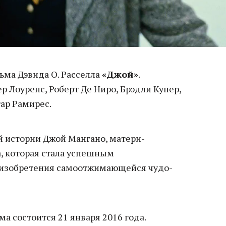
ма Дэвида О. Расселла
«Джой»
.
р Лоуренс, Роберт Де Ниро, Брэдли Купер,
ар Рамирес.
й истории Джой Мангано, матери-
, которая стала успешным
изобретения самоотжимающейся чудо-
а состоится 21 января 2016 года.