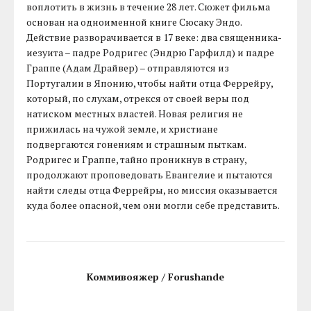
воплотить в жизнь в течение 28 лет. Сюжет фильма
основан на одноименной книге Сюсаку Эндо.
Действие разворачивается в 17 веке: два священника-
иезуита – падре Родригес (Эндрю Гарфилд) и падре
Граппе (Адам Драйвер) – отправляются из
Португалии в Японию, чтобы найти отца Феррейру,
который, по слухам, отрекся от своей веры под
натиском местных властей. Новая религия не
прижилась на чужой земле, и христиане
подвергаются гонениям и страшным пыткам.
Родригес и Граппе, тайно проникнув в страну,
продолжают проповедовать Евангелие и пытаются
найти следы отца Феррейры, но миссия оказывается
куда более опасной, чем они могли себе представить.
Коммивояжер / Forushande