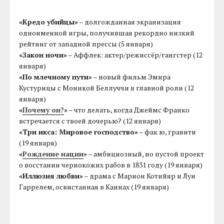
«Кредо убийцы»
– долгожданная экранизация
одноименной игры, получившая рекордно низкий
рейтинг от западной прессы (5 января)
«Закон ночи»
– Аффлек: актер/режиссёр/гангстер (12
января)
«По млечному пути»
– новый фильм Эмира
Кустурицы с Моникой Беллуччи в главной роли (12
января)
«
Почему он?
»
– что делать, когда Джеймс Франко
встречается с твоей дочерью? (12 января)
«Три икса: Мировое господство»
– фак ю, гравити
(19 января)
«
Рождение нации
»
– амбициозный, но пустой проект
о восстании чернокожих рабов в 1831 году (19 января)
«Иллюзия любви»
– драма с Марион Котийяр и Луи
Гаррелем, освистанная в Каннах (19 января)