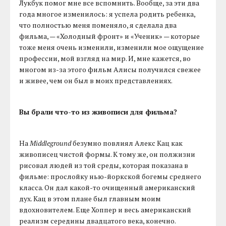
Лукбук помог мне все вспомнить. Вообще, за эти два
года многое изменилось: я успела родить ребенка,
что полностью меня поменяло, я сделала два
фильма, — «Холодный фронт» и «Ученик» — которые
тоже меня очень изменили, изменили мое ощущение
профессии, мой взгляд на мир. И, мне кажется, во
многом из-за этого фильм Алисы получился свежее
и живее, чем он был в моих представлениях.
Вы брали что-то из живописи для фильма?
На
Middleground
безумно повлиял Алекс Кац как
живописец чистой формы. К тому же, он полжизни
рисовал людей из той среды, которая показана в
фильме: прослойку нью-йоркской богемы среднего
класса. Он дал какой-то очищенный американский
дух. Кац в этом плане был главным моим
вдохновителем. Еще Хоппер и весь американский
реализм середины двадцатого века, конечно.