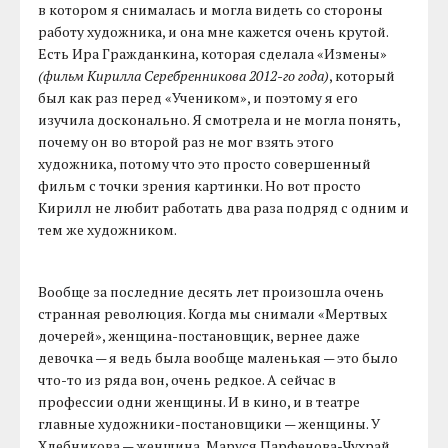
в котором я снималась и могла видеть со стороны
работу художника, и она мне кажется очень крутой.
Есть Ира Гражданкина, которая сделала «Измены»
(фильм Кирилла Серебренникова 2012-го года)
, который
был как раз перед «Учеником», и поэтому я его
изучила досконально. Я смотрела и не могла понять,
почему он во второй раз не мог взять этого
художника, потому что это просто совершенный
фильм с точки зрения картинки. Но вот просто
Кирилл не любит работать два раза подряд с одним и
тем же художником.
Вообще за последние десять лет произошла очень
странная революция. Когда мы снимали «Мертвых
дочерей», женщина-постановщик, вернее даже
девочка — я ведь была вообще маленькая — это было
что-то из ряда вон, очень редкое. А сейчас в
профессии одни женщины. И в кино, и в театре
главные художники-постановщики — женщины. У
Хлебникова — женщина, Маруся Парфенова-Чухрай,