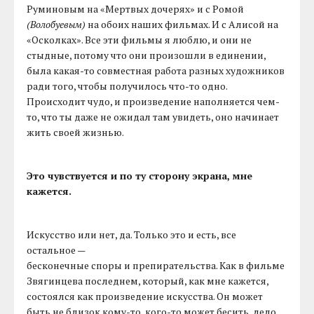
Руминовым на «Мертвых дочерях» и с Ромой
(Волобуевым)
на обоих наших фильмах. И с Алисой на
«Осколках». Все эти фильмы я люблю, и они не
стыдные, потому что они произошли в единении,
была какая-то совместная работа разных художников
ради того, чтобы получилось что-то одно.
Происходит чудо, и произведение наполняется чем-
то, что ты даже не ожидал там увидеть, оно начинает
жить своей жизнью.
Это чувствуется и по ту сторону экрана, мне
кажется.
Искусство или нет, да. Только это и есть, все
остальное —
бесконечные споры и препирательства. Как в фильме
Звягинцева последнем, который, как мне кажется,
состоялся как произведение искусства. Он может
быть не близок кому-то, кого-то может бесить, дело