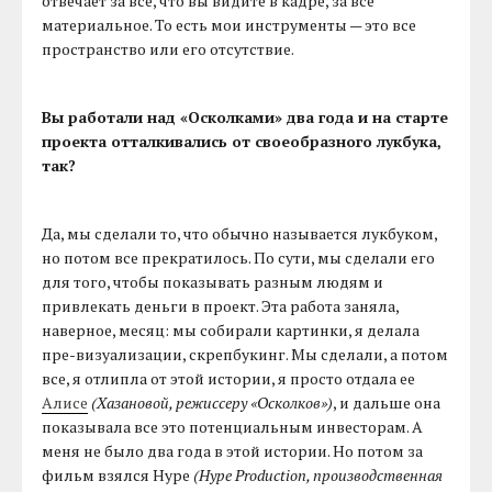
отвечает за все, что вы видите в кадре, за все
материальное. То есть мои инструменты — это все
пространство или его отсутствие.
Вы работали над «Осколками» два года и на старте
проекта отталкивались от своеобразного лукбука,
так?
Да, мы сделали то, что обычно называется лукбуком,
но потом все прекратилось. По сути, мы сделали его
для того, чтобы показывать разным людям и
привлекать деньги в проект. Эта работа заняла,
наверное, месяц: мы собирали картинки, я делала
пре-визуализации, скрепбукинг. Мы сделали, а потом
все, я отлипла от этой истории, я просто отдала ее
Алисе
(Хазановой, режиссеру «Осколков»)
, и дальше она
показывала все это потенциальным инвесторам. А
меня не было два года в этой истории. Но потом за
фильм взялся Hype
(Hype Production, производственная