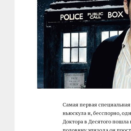
Самая первая специальная
ньюскула и, бесспорно, од
Доктора в Десятого пошла 
половину эпизода он прост