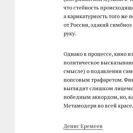
что стебность происходя
а карикатурность того же п
от России, эдакий симбиоз
руку.
Однако в процессе, кино 
политическое высказывани
смысле) о подавлении са
попсовым трафаретом. Фин
выглядит слишком лицеме
победным аккордом, но, ка
Метамодерн во всей красе
Денис Еремеев