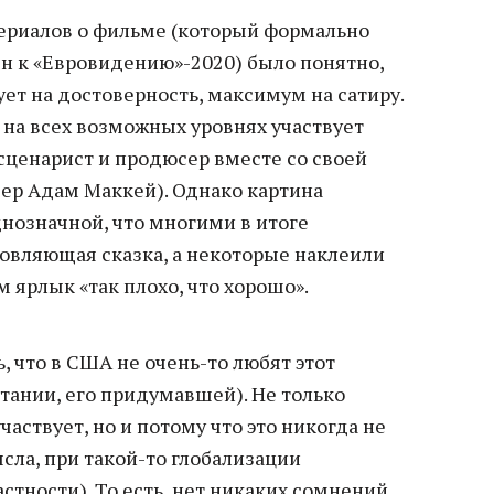
ериалов о фильме (который формально
н к «Евровидению»-2020) было понятно,
ует на достоверность, максимум на сатиру.
е на всех возможных уровнях участвует
 сценарист и продюсер вместе со своей
сер Адам Маккей). Однако картина
нозначной, что многими в итоге
овляющая сказка, а некоторые наклеили
 ярлык «так плохо, что хорошо».
, что в США не очень-то любят этот
итании, его придумавшей). Не только
участвует, но и потому что это никогда не
сла, при такой-то глобализации
стности). То есть, нет никаких сомнений,