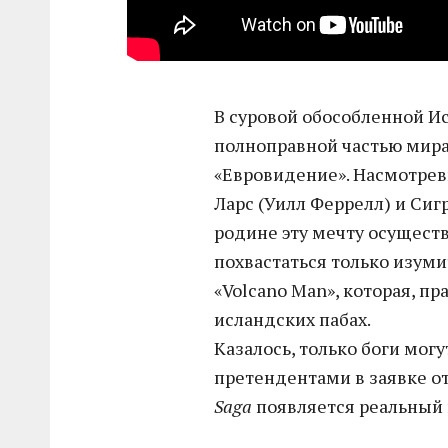
В суровой обособленной И
полноправной частью мира,
«Евровидение». Насмотре
Ларс (Уилл Феррелл) и Си
родине эту мечту осуществ
похвастаться только изум
«Volcano Man», которая, п
исландских пабах.
Казалось, только боги мог
претендентами в заявке от
Saga
появляется реальный 