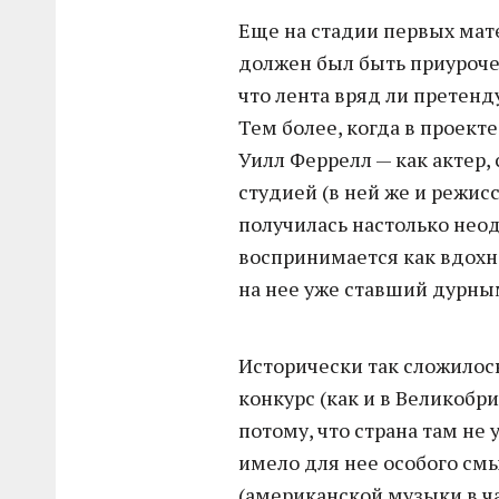
Еще на стадии первых мат
должен был быть приуроче
что лента вряд ли претенд
Тем более, когда в проект
Уилл Феррелл — как актер,
студией (в ней же и режис
получилась настолько неод
воспринимается как вдохн
на нее уже ставший дурным
Исторически так сложилось
конкурс (как и в Великобр
потому, что страна там не 
имело для нее особого смы
(американской музыки в ча