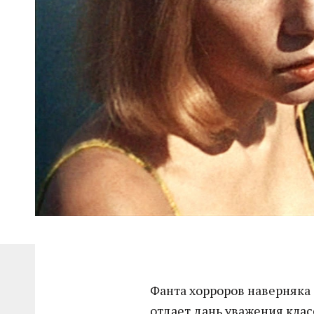
Фанта хорроров наверняка 
отдает дань уважения клас