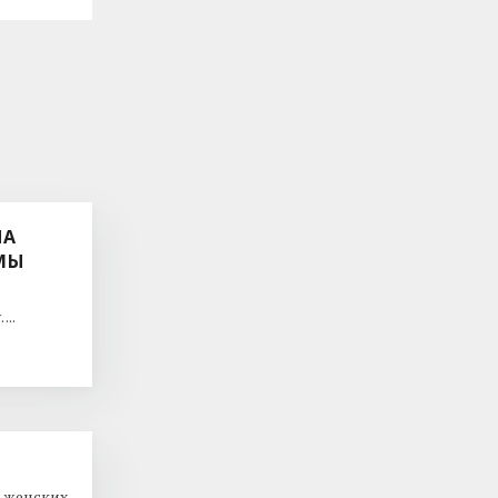
ЛА
МЫ
...
 женских