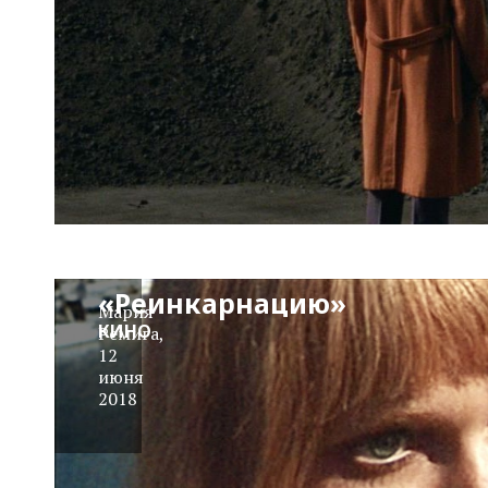
Видео на вечер:
Фильмы,
повлиявшие на
«Реинкарнацию»
Мария
КИНО
Ремига
,
12
июня
2018