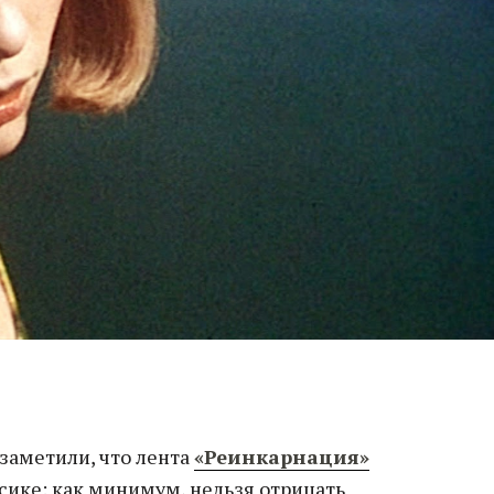
заметили, что лента
«Реинкарнация»
сике: как минимум, нельзя отрицать