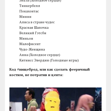
Эльза (Холодное сердце)
Тинкербелл
Покахонтас
Минни
Алиса в стране чудес
Красная Шапочка
Великий Гэтсби
Миньон
Малефисент
Чудо-Женщина
Анна (Холодное сердце)
Китнисс Эвердин (Голодные игры)
Код #нищеброд, или как сделать фееричный
костюм, не потратив и цента: