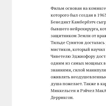
Фильм основан на комиксе 
которого был создан в 1963
Бенедикт Камбербэтч сыгр
бывшего нейрохирурга, ко
защитником Земли от вра
Тильде Суинтон досталась
мистиков, который научил
Чиветелю Эджиофору доста
одним из самых мощных 
знаниями, силой манипуля
оживлять неодушевленные
душа пожелает. Также в к
Миккельсен и Рэйчел МакА
Дерриксон.