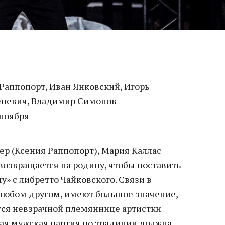
Раппопорт, Иван Янковский, Игорь
еневич, Владимир Симонов
ноября
р (Ксения Раппопорт), Мария Каллас
 возвращается на родину, чтобы поставить
» с либретто Чайковского. Связи в
 любом другом, имеют большое значение,
тся невзрачной племяннице артистки
ная мужская партия по традиции должна