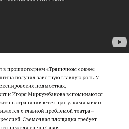
ся в прошлогоднем «Тряпичном союзе»
унгина получил заветную главную роль. У
шекспировских подмостках,
орт и Игоря Миркумбанова вспоминаются
я жизнь ограничивается прогулками мимо
кивается с главной проблемой театра –
рессией. Съемочная площадка требует
го, нежели сцена Савоя.