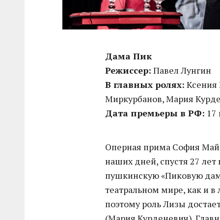
Дама Пик
Режиссер:
Павел Лунгин
В главных ролях:
Ксения 
Миркурбанов, Мария Курд
Дата премьеры в РФ:
17 
Оперная прима София Майе
наших дней, спустя 27 лет
пушкинскую «Пиковую даму
театральном мире, как и в
поэтому роль Лизы достае
(Мария Курденевич). Глав