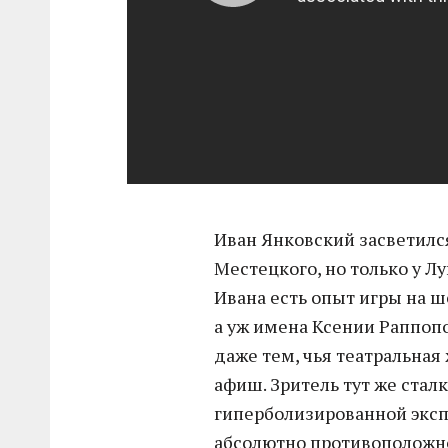
Иван Янковский засветил
Местецкого, но только у Л
Ивана есть опыт игры на 
а уж имена Ксении Раппоп
даже тем, чья театральна
афиш. Зритель тут же стал
гиперболизированной эксп
абсолютно противоположно