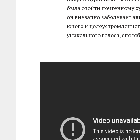
была отойти почтенному х
он внезапно заболевает ан
юного и целеустремленног
уникального голоса, спосо