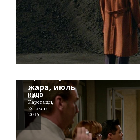
Фестивальные
премьеры,
жара, июль
КИНО
Катя
Карслиди
,
26 июня
2016