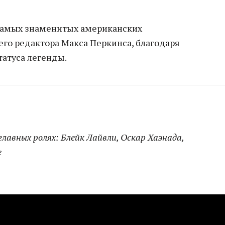
 самых знаменитых американских
его редактора Макса Перкинса, благодаря
татуса легенды.
главных ролях: Блейк Лайвли, Оскар Хаэнада,
е