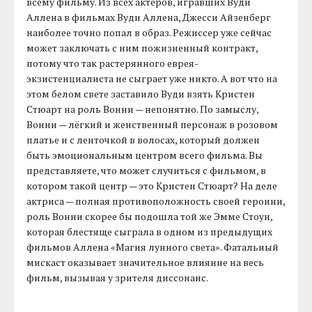
всему фильму. Из всех актеров, игравших Вуди
Аллена в фильмах Вуди Аллена, Джесси Айзенберг
наиболее точно попал в образ. Режиссер уже сейчас
может заключать с ним пожизненный контракт,
потому что так растерянного еврея-
экзистенциалиста не сыграет уже никто. А вот что на
этом белом свете заставило Вуди взять Кристен
Стюарт на роль Вонни — непонятно. По замыслу,
Вонни — лёгкий и женственный персонаж в розовом
платье и с ленточкой в волосах, который должен
быть эмоциональным центром всего фильма. Вы
представляете, что может случиться с фильмом, в
котором такой центр — это Кристен Стюарт? На деле
актриса — полная противоположность своей героини,
роль Вонни скорее бы подошла той же Эмме Стоун,
которая блестяще сыграла в одном из предыдущих
фильмов Аллена «Магия лунного света». Фатальный
мискаст оказывает значительное влияние на весь
фильм, вызывая у зрителя диссонанс.