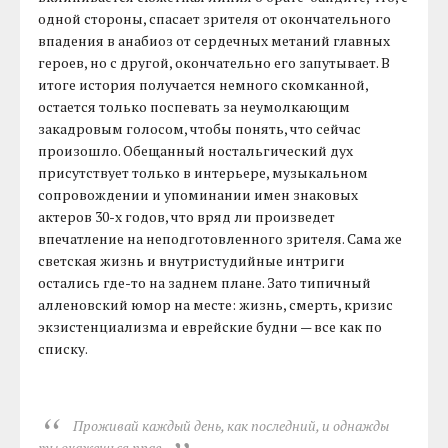
одной стороны, спасает зрителя от окончательного
впадения в анабиоз от сердечных метаний главных
героев, но с другой, окончательно его запутывает. В
итоге история получается немного скомканной,
остается только поспевать за неумолкающим
закадровым голосом, чтобы понять, что сейчас
произошло. Обещанный ностальгический дух
присутствует только в интерьере, музыкальном
сопровождении и упоминании имен знаковых
актеров 30-х годов, что вряд ли произведет
впечатление на неподготовленного зрителя. Сама же
светская жизнь и внутристудийные интриги
остались где-то на заднем плане. Зато типичный
алленовский юмор на месте: жизнь, смерть, кризис
экзистенциализма и еврейские будни — все как по
списку.
Проживай каждый день, как последний, и однажды
ты окажешься прав.