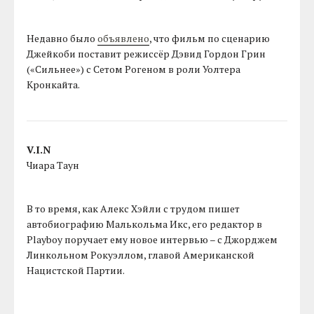
Недавно было
объявлено
, что фильм по сценарию
Джейкоби поставит режиссёр Дэвид Гордон Грин
(«Сильнее») с Сетом Рогеном в роли Уолтера
Кронкайта.
V.I.N
Чиара Таун
В то время, как Алекс Хэйли с трудом пишет
автобиографию Малькольма Икс, его редактор в
Playboy поручает ему новое интервью – с Джорджем
Линкольном Рокуэллом, главой Американской
Нацистской Партии.