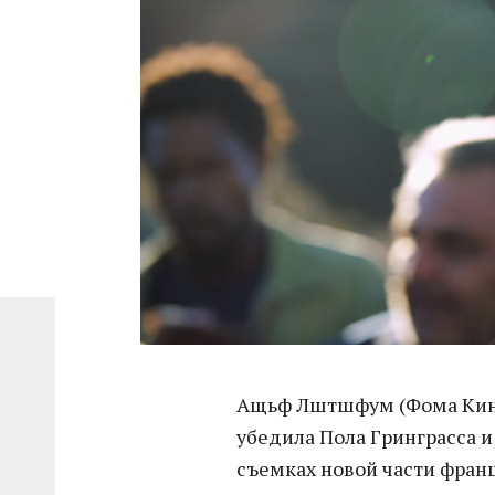
Ащьф Лштшфум (Фома Киняе
убедила Пола Гринграсса и
съемках новой части фран