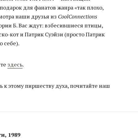
одарок для фанатов жанра «так плохо,
смотра наши друзья из
СoolConnections
рии Б. Вас ждут: взбесившиеся птицы,
ско-кот и Патрик Суэйзи (просто Патрик
о себе).
ите
здесь
.
ь к этому пиршеству духа, почитайте наш
и, 1989