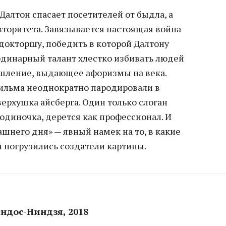
алтон спасает посетителей от быдла, а
вторитета. Завязывается настоящая война
докторшу, победить в которой Далтону
рдинарный талант хлестко избивать людей
шление, выдающее афоризмы на века.
ильма неоднократно пародировали в
верхушка айсберга. Один только слоган
одиночка, дерется как профессионал. И
ашнего дня» — явный намек на то, в какие
 погрузились создатели картины.
ндос-Ниндзя, 2018