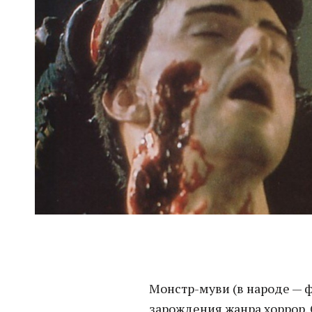
Монстр-муви (в народе — ф
зарождения жанра хоррор.