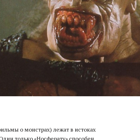
ильмы о монстрах) лежат в истоках
 Один только «Носферату» способен