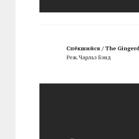
Спёкшийся / The Ginger
Реж. Чарльз Бэнд