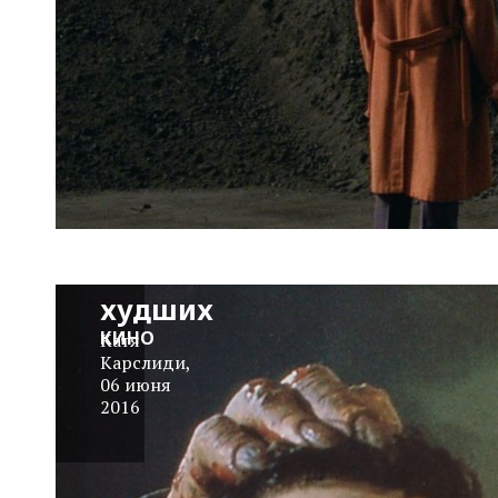
Худшие
из
худших
КИНО
Катя
Карслиди
,
06 июня
2016